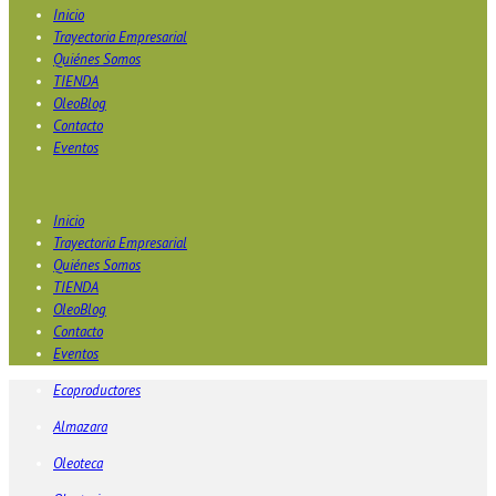
Inicio
Trayectoria Empresarial
Quiénes Somos
TIENDA
OleoBlog
Contacto
Eventos
Inicio
Trayectoria Empresarial
Quiénes Somos
TIENDA
OleoBlog
Contacto
Eventos
Ecoproductores
Almazara
Oleoteca