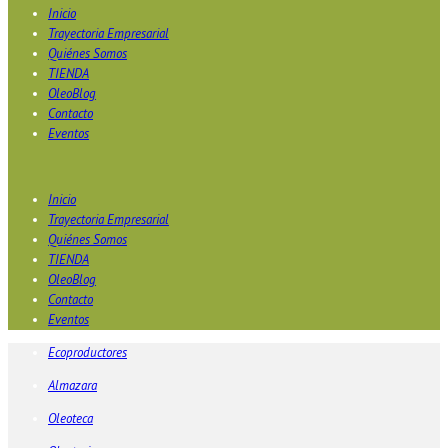
Inicio
Trayectoria Empresarial
Quiénes Somos
TIENDA
OleoBlog
Contacto
Eventos
Inicio
Trayectoria Empresarial
Quiénes Somos
TIENDA
OleoBlog
Contacto
Eventos
Ecoproductores
Almazara
Oleoteca