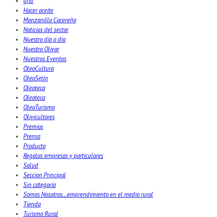
grid
Hacer aceite
Manzanilla Cacereña
Noticias del sector
Nuestro día a día
Nuestro Olivar
Nuestros Eventos
OleoCultura
OleoSetin
Oleoteca
Oleoteca
OleoTurismo
Olivicultores
Premios
Prensa
Producto
Regalos empresas y particulares
Salud
Seccion Principal
Sin categoría
Somos Nosotros…emprendimiento en el medio rural
Tienda
Turismo Rural