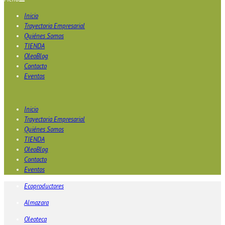
Inicio
Trayectoria Empresarial
Quiénes Somos
TIENDA
OleoBlog
Contacto
Eventos
Inicio
Trayectoria Empresarial
Quiénes Somos
TIENDA
OleoBlog
Contacto
Eventos
Ecoproductores
Almazara
Oleoteca