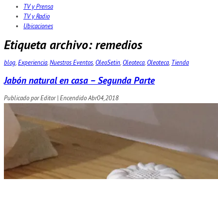
TV y Prensa
TV y Radio
Ubicaciones
Etiqueta archivo:
remedios
blog
,
Experiencia
,
Nuestros Eventos
,
OleoSetin
,
Oleoteca
,
Oleoteca
,
Tienda
Jabón natural en casa – Segunda Parte
Publicado por
Editor
|
Encendido
Abr
04,
2018