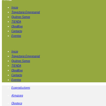
Inicio
Trayectoria Empresarial
Quiénes Somos
TIENDA
OleoBlog
Contacto
Eventos
Inicio
Trayectoria Empresarial
Quiénes Somos
TIENDA
OleoBlog
Contacto
Eventos
Ecoproductores
Almazara
Oleoteca