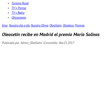
Turismo Rural
TV y Prensa
TV y Radio
Ubicaciones
blog
,
Nuestro día a día
,
Nuestro Olivar
,
OleoSetin
,
Oleoteca
,
Premios
Oleosetin recibe en Madrid el premio Mario Solinas
Publicado por
Admin_OleoSetin
|
Encendido
Nov
25,
2017