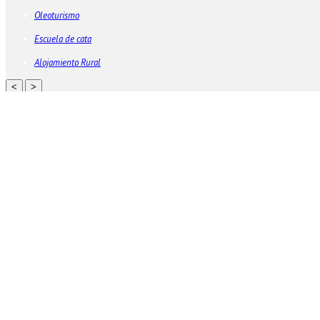
Oleoturismo
Escuela de cata
Alojamiento Rural
<
>
Blog
Home
/
Ubicaciones
Entradas recientes
El corazón de Oleosetin: Un viaje entre la Sierra de Gata y Tierras de Granadil
Descubre la Experiencia de Elaborar tu Propio Aceite en Oleosetin
Emplear nuestro tiempo con los más pequeños es una gran inversión. Experien
Vino de Pitarra de La Bodega de Lucas. De Carlos V y Cervantes… a las mejore
Descubre la Excelencia: Aceite de Oliva Virgen Extra Gourmet de Alta Calidad
Categorías
Academia del Campo Para Urbanitas