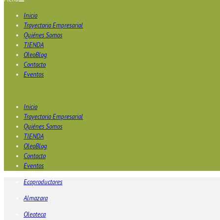
Inicio
Trayectoria Empresarial
Quiénes Somos
TIENDA
OleoBlog
Contacto
Eventos
Inicio
Trayectoria Empresarial
Quiénes Somos
TIENDA
OleoBlog
Contacto
Eventos
Ecoproductores
Almazara
Oleoteca