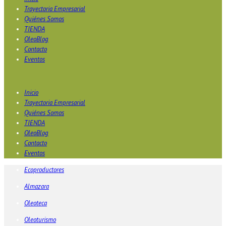
Trayectoria Empresarial
Quiénes Somos
TIENDA
OleoBlog
Contacto
Eventos
Inicio
Trayectoria Empresarial
Quiénes Somos
TIENDA
OleoBlog
Contacto
Eventos
Ecoproductores
Almazara
Oleoteca
Oleoturismo