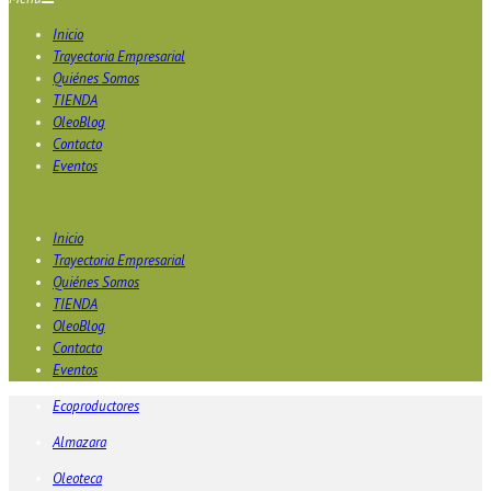
Trayectoria Empresarial
Quiénes Somos
TIENDA
OleoBlog
Contacto
Eventos
Inicio
Trayectoria Empresarial
Quiénes Somos
TIENDA
OleoBlog
Contacto
Eventos
Ecoproductores
Almazara
Oleoteca
Oleoturismo