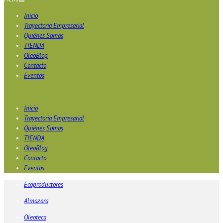
Inicio
Trayectoria Empresarial
Quiénes Somos
TIENDA
OleoBlog
Contacto
Eventos
Inicio
Trayectoria Empresarial
Quiénes Somos
TIENDA
OleoBlog
Contacto
Eventos
Ecoproductores
Almazara
Oleoteca